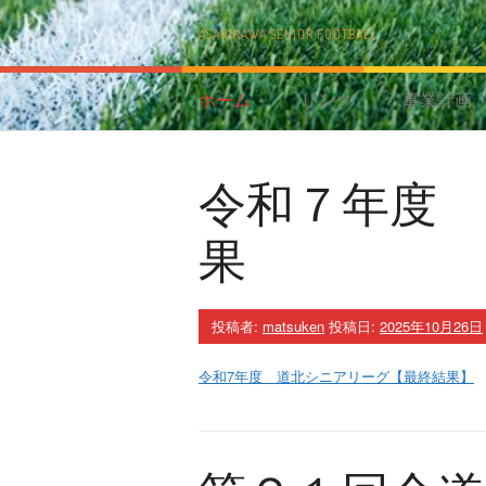
コ
ン
ASAHIKAWA SENIOR FOOTBALL
テ
ン
ツ
ホーム
リンク
事業計画
へ
ス
キ
令和７年度
ッ
プ
果
投稿者:
matsuken
投稿日:
2025年10月26日
令和7年度 道北シニアリーグ【最終結果】