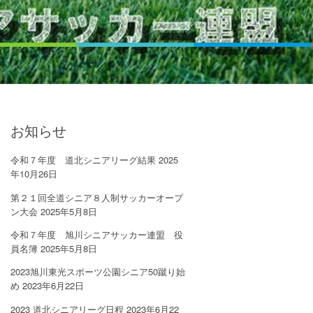
お知らせ
令和７年度 道北シニアリーグ結果
2025
年10月26日
第２１回全道シニア８⼈制サッカーオープ
ン⼤会
2025年5月8日
令和７年度 旭川シニアサッカー連盟 役
員名簿
2025年5月8日
2023旭川東光スポーツ公園シニア50蹴り始
め
2023年6月22日
2023 道北シニアリーグ日程
2023年6月22