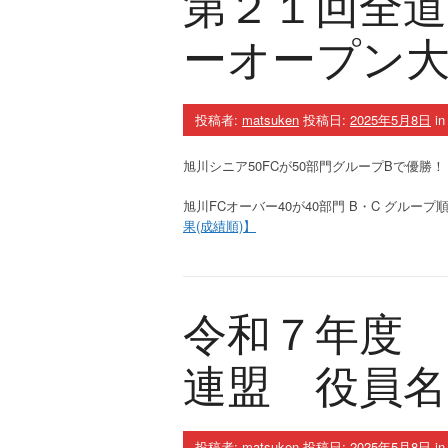
第２１回全
ーオープン
投稿者:
matsuken
投稿日:
2025年5月8日
i
旭川シニア50FCが50部門グループBで優勝！
旭川FCオーバー40が40部⾨ B・C グル
果(成績順)】
令和７年度
連盟 役員名
投稿者:
matsuken
投稿日:
2025年5月8日
i