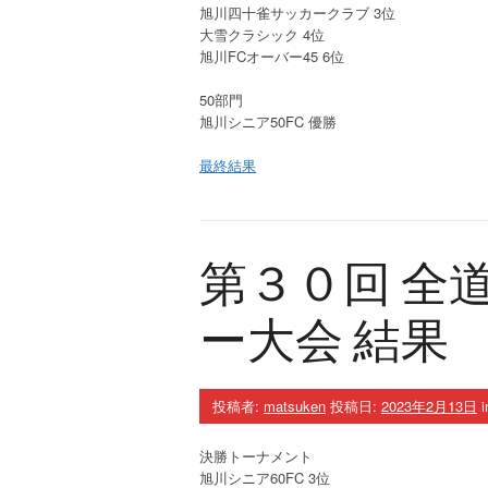
旭川四十雀サッカークラブ 3位
大雪クラシック 4位
旭川FCオーバー45 6位
50部門
旭川シニア50FC 優勝
最終結果
第３０回 全
ー大会 結果
投稿者:
matsuken
投稿日:
2023年2月13日
i
決勝トーナメント
旭川シニア60FC 3位