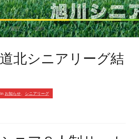
履歴
規約
 道北シニアリーグ結
in
お知らせ
、
シニアリーグ