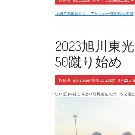
令和７年度旭川シニアサッカー連盟役員名簿
2023旭川
50蹴り始め
投稿者:
matsuken
投稿日:
2023年6月22日
i
5/14(日)午後１時より旭川東光スポーツ公