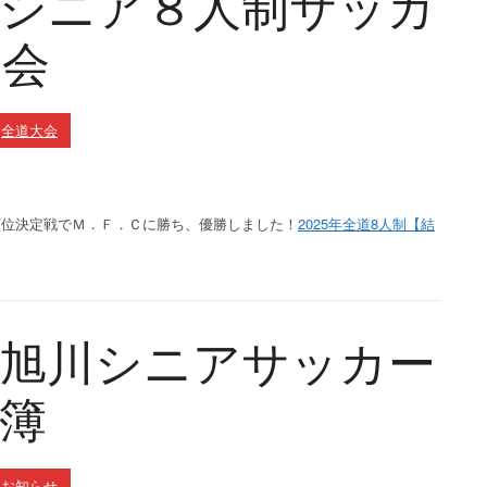
道シニア８⼈制サッカ
⼤会
n
全道大会
ープ順位決定戦でＭ．Ｆ．Ｃに勝ち、優勝しました！
2025年全道8人制【結
 旭川シニアサッカー
簿
n
お知らせ