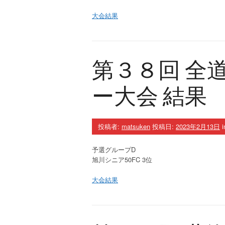
大会結果
第３８回 全
ー大会 結果
投稿者:
matsuken
投稿日:
2023年2月13日
i
予選グループD
旭川シニア50FC 3位
大会結果