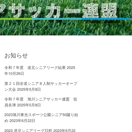
お知らせ
令和７年度 道北シニアリーグ結果
2025
年10月26日
第２１回全道シニア８⼈制サッカーオープ
ン⼤会
2025年5月8日
令和７年度 旭川シニアサッカー連盟 役
員名簿
2025年5月8日
2023旭川東光スポーツ公園シニア50蹴り始
め
2023年6月22日
2023 道北シニアリーグ日程
2023年6月22