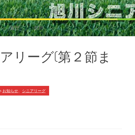
履歴
規約
ニアリーグ(第２節ま
n
お知らせ
、
シニアリーグ