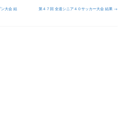
ン大会 結
第４７回 全道シニア４０サッカー大会 結果
→