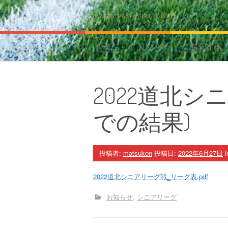
コ
ン
ASAHIKAWA SENIOR FOOTBALL
テ
ン
ツ
ホーム
リンク
事業計画
へ
ス
キ
2022道北シ
ッ
プ
での結果)
投稿者:
matsuken
投稿日:
2022年6月27日
i
2022道北シニアリーグ戦‗リーグ表.pdf
お知らせ
シニアリーグ