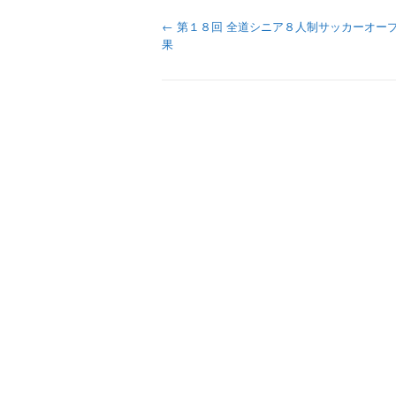
←
第１８回 全道シニア８人制サッカーオープ
投
果
稿
ナ
ビ
ゲ
ー
シ
ョ
ン